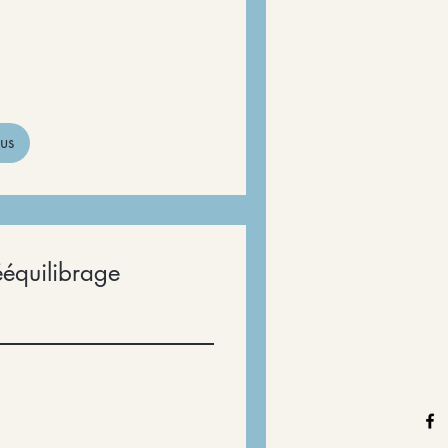
us
ééquilibrage