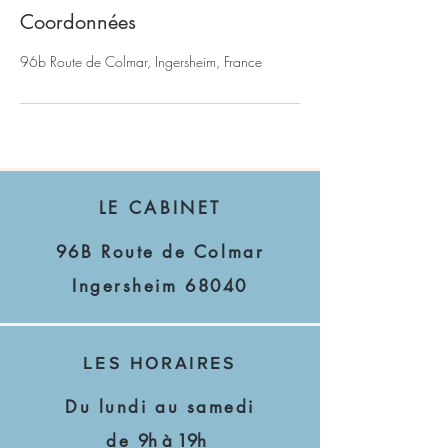
Coordonnées
96b Route de Colmar, Ingersheim, France
LE CABINET
96B Route de Colmar
Ingersheim 68040
LES HORAIRES
Du lundi au samedi
de
9h à 19h