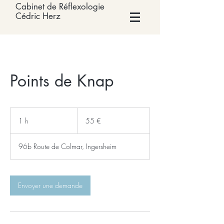
Cabinet de Réflexologie
Cédric Herz
Points de Knap
55
euros
1 h
1
55 €
96b Route de Colmar, Ingersheim
Envoyer une demande